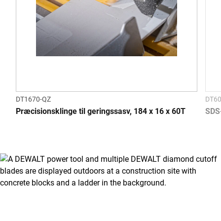
DT1670-QZ
DT60
Præcisionsklinge til geringssasv, 184 x 16 x 60T
SDS