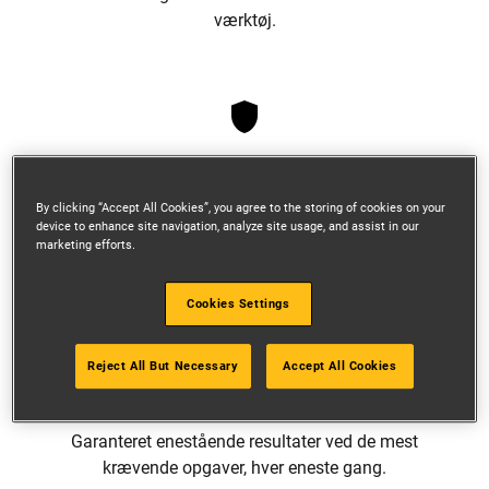
værktøj.
HOLDBARHED
By clicking “Accept All Cookies”, you agree to the storing of cookies on your
Produceret og testet med samme præcision og
device to enhance site navigation, analyze site usage, and assist in our
holdbarhed som dit værktøj.
marketing efforts.
Cookies Settings
Reject All But Necessary
Accept All Cookies
HASTIGHED
Garanteret enestående resultater ved de mest
krævende opgaver, hver eneste gang.