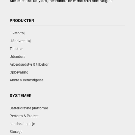
Alle felter skal udfyldes, medmindre de er markeret som valgfrie.
PRODUKTER
Elværktøj
Håndværktøj
Tilbehør
Udendørs
Arbejdsudstyr & tilbehør
Opbevaring
Ankre & Befæstigelse
SYSTEMER
Batteridrevne platforme
Perform & Protect
Landskabspleje
Storage