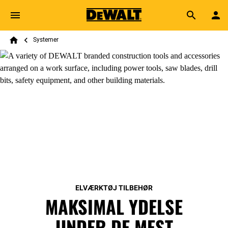
Skip to main content
Breadcrumb
Search
Systemer
Home
ELVÆRKTØJ TILBEHØR
MAKSIMAL YDELSE
UNDER DE MEST