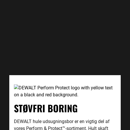
STØVFRI BORING
DEWALT hule udsugningsbor er en vigtig del af
vores Perform
&
Protect
™
-sortiment. Hult skaft