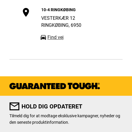
10-4 RINGKØBING
VESTERKÆR 12
RINGKØBING, 6950
Find vej
10-4 ULFBORG
INDUSTRIAREALET 13
ULFBORG, 6990
Find vej
HOLD DIG OPDATERET
Tilmeld dig for at modtage eksklusive kampagner, nyheder og
den seneste produktinformation.
10-4 VARDE
User Details