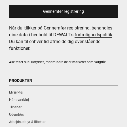
Find vej
Når du klikker på Gennemfør registrering, behandles
dine data i henhold til DEWALT's
fortrolighedspolitik
.
Du kan til enhver tid afmelde dig ovenstående
A. & O. JOHANSEN
funktioner.
RØRVANG 3
ALBERTSLUND, 2620
Alle felter skal udfyldes, medmindre de er markeret som valgfrie.
Find vej
PRODUKTER
Elværktøj
ANDERSEN L.CHR.
Håndværktøj
VESTERGADE 19
Tilbehør
KØBENHAVN K., 1456
Udendørs
Arbejdsudstyr & tilbehør