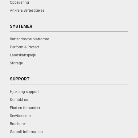
33122043
Opbevaring
Ankre & Befæstigelse
Find vej
SYSTEMER
Batteridrevne platforme
AO AABENRAA
Perform & Protect
NÆSTMARK 21
Landskabspleje
AABENRAA, 6200
Storage
Find vej
SUPPORT
Hjælp og support
Kontakt os
Find en forhandler
AO AALBORG
Servicecenter
SØNDERBRO 2 A
AALBORG, 9000
Brochurer
Garanti information
Find vej