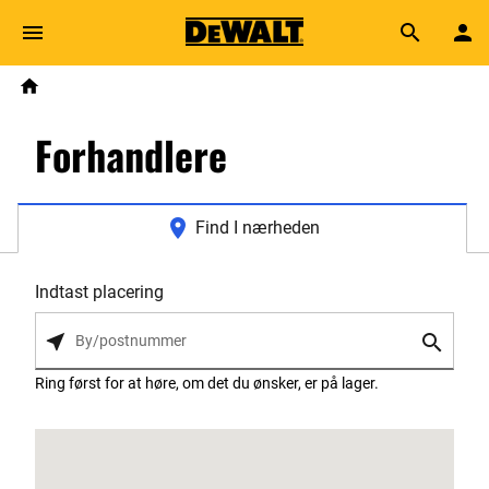
Skip to main content
Breadcrumb
Search
Home
Forhandlere
Find I nærheden
Indtast placering
Ring først for at høre, om det du ønsker, er på lager.