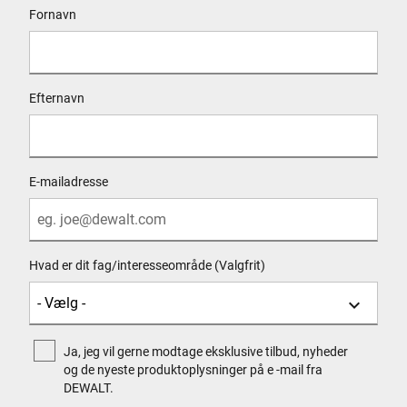
Fornavn
Jeppe Skovgaards Vej 3
Varde, 6800
Find vej
Efternavn
10-4 VIBORG
E-mailadresse
FARVERVEJ 22
VIBORG, 8800
Find vej
Hvad er dit fag/interesseområde (Valgfrit)
Ja, jeg vil gerne modtage eksklusive tilbud, nyheder
10-4 VIDEBÆK
og de nyeste produktoplysninger på e -mail fra
FABRIKSVEJ 1
DEWALT.
VIDEBÆK, 6920