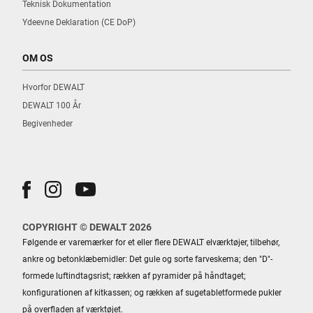
Teknisk Dokumentation
Ydeevne Deklaration (CE DoP)
OM OS
AO ALBERTSLUND
Hvorfor DEWALT
RØRVANG 3
DEWALT 100 År
ALBERTSLUND, 2320
Begivenheder
Find vej
AO AMAGER
COPYRIGHT © DEWALT 2026
PRAGS BOULEVARD 53
Følgende er varemærker for et eller flere DEWALT elværktøjer, tilbehør,
AMAGER, 2300
ankre og betonklæbemidler: Det gule og sorte farveskema; den "D"-
formede luftindtagsrist; rækken af ​​pyramider på håndtaget;
Find vej
konfigurationen af ​​kitkassen; og rækken af ​​sugetabletformede pukler
på overfladen af ​​værktøjet.