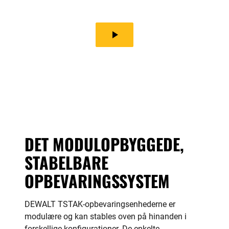
play_arrow
DET MODULOPBYGGEDE,
STABELBARE
OPBEVARINGSSYSTEM
DEWALT TSTAK-opbevaringsenhederne er
modulære og kan stables oven på hinanden i
forskellige konfigurationer. De enkelte