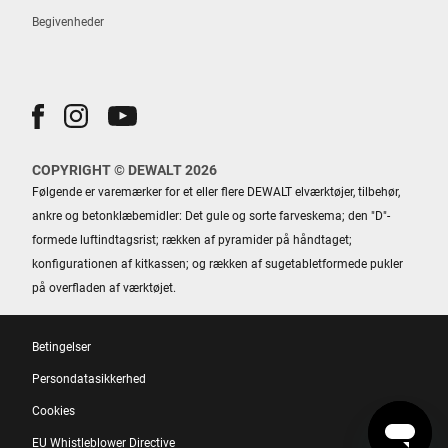
Begivenheder
COPYRIGHT © DEWALT 2026
Følgende er varemærker for et eller flere DEWALT elværktøjer, tilbehør,
ankre og betonklæbemidler: Det gule og sorte farveskema; den "D"-
formede luftindtagsrist; rækken af ​​pyramider på håndtaget;
konfigurationen af ​​kitkassen; og rækken af ​​sugetabletformede pukler
på overfladen af ​​værktøjet.
Betingelser
Persondatasikkerhed
Cookies
EU Whistleblower Directive