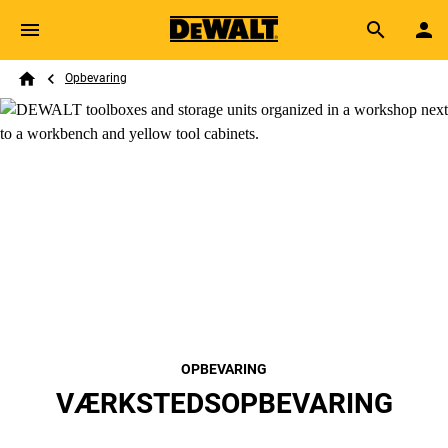
Skip to main content
Breadcrumb
Search
Opbevaring
Home
OPBEVARING
VÆRKSTEDSOPBEVARING