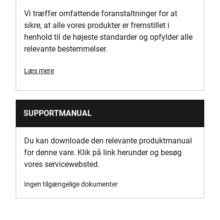
Produktlængde [mm]
Vi træffer omfattende foranstaltninger for at
101
sikre, at alle vores produkter er fremstillet i
henhold til de højeste standarder og opfylder alle
Produktvægt brutto [kg]
relevante bestemmelser.
1
Læs mere
Hastighed [o/min]
0-1100/0-3000
SUPPORTMANUAL
Forsyningsspænding (V)
18V
Du kan downloade den relevante produktmanual
for denne vare. Klik på link herunder og besøg
Værktøjslængde [mm]
vores servicewebsted.
101
Ingen tilgængelige dokumenter
Usikkerhed K1 (Vibration)
2.6