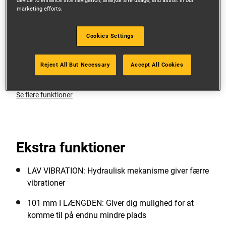
device to enhance site navigation, analyze site usage, and assist in our
marketing efforts.
18V XR kulløs motor: Leverer høj ydeevne,
forlænger værktøjets levetid og giver mulighed for
et meget kortere design
Cookies Settings
STØJSVAG HYDRAULISK MEKANISME: Leverer høj
Reject All But Necessary
Accept All Cookies
arbejdshastighed med reduceret slagstøj
Se flere funktioner
Ekstra funktioner
LAV VIBRATION: Hydraulisk mekanisme giver færre
vibrationer
101 mm I LÆNGDEN: Giver dig mulighed for at
komme til på endnu mindre plads