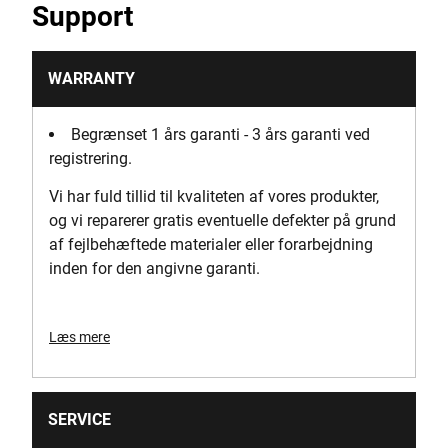
Support
3
Antal hastighedsindstillinger
WARRANTY
3
Begrænset 1 års garanti - 3 års garanti ved
Emballage
registrering.
Æske
Vi har fuld tillid til kvaliteten af vores produkter,
og vi reparerer gratis eventuelle defekter på grund
Effekt [W]
af fejlbehæftede materialer eller forarbejdning
500
inden for den angivne garanti.
Strømkilde
Batteridrevet
Læs mere
Effekt [W]
500
SERVICE