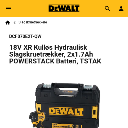
Skip to main content
Breadcrumb
Search
Slagskruetrækkere
Home
DCF870E2T-QW
18V XR Kulløs Hydraulisk
Slagskruetrækker, 2x1.7Ah
POWERSTACK Batteri, TSTAK