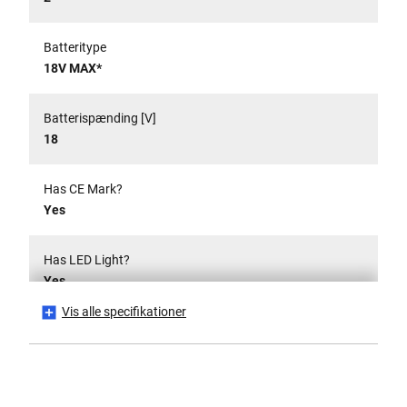
Batteritype
18V MAX*
Batterispænding [V]
18
Has CE Mark?
Yes
Has LED Light?
Yes
Vis alle specifikationer
Maks. drejningsmoment [Nm]
56
Antal tilstande