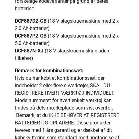
forskellige kodevarianter på grund af deres
batterier:
DCF887D2-GB
(18 V slagskruemaskine med 2 x
2,0 Ah-batterier)
DCF887P2-GB
(18 V slagskruemaskine med 2 x
5,0 Ah-batterier)
DCF887N-XJ
(18 V slagskruemaskine uden
tilbehør)
Bemærk for kombinationssæt:
Hvis du har købt et kombinationssæt, der
indeholder 2 eller flere elværktøjer, SKAL DU
REGISTRERE HVERT VÆRKTØJ INDIVIDUELT.
Modelnummeret for hvert enkelt værktøj kan
findes på dets mærkeplade som vist ovenfor.
Bemærk, at du IKKE BEHØVER AT REGISTRERE
BATTERIER OG OPLADERE. Disse produkter
leveres med 1 års garanti og er dækket af dit
købskvittering som standard med undtagelse af