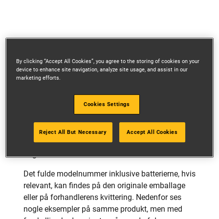
By clicking “Accept All Cookies”, you agree to the storing of cookies on your
device to enhance site navigation, analyze site usage, and assist in our
marketing efforts.
MODELNUMMER
Cookies Settings
Alle DEWALT-modelnumre kan findes på
klassificeringsmærkaten for hvert produkt som
Reject All But Necessary
Accept All Cookies
vist i eksemplet nedenfor. De starter altid med
bogstavet D.
Det fulde modelnummer inklusive batterierne, hvis
relevant, kan findes på den originale emballage
eller på forhandlerens kvittering. Nedenfor ses
nogle eksempler på samme produkt, men med