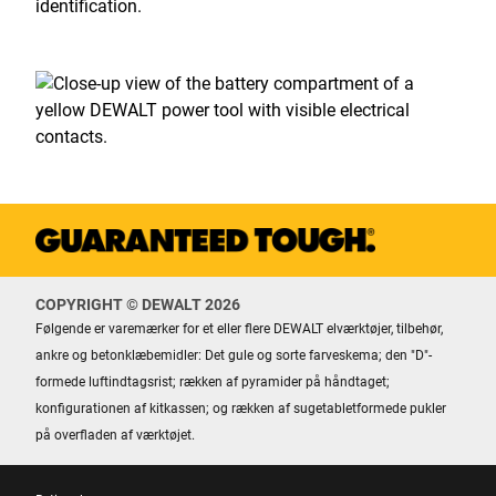
COPYRIGHT © DEWALT 2026
Følgende er varemærker for et eller flere DEWALT elværktøjer, tilbehør,
ankre og betonklæbemidler: Det gule og sorte farveskema; den "D"-
formede luftindtagsrist; rækken af ​​pyramider på håndtaget;
konfigurationen af ​​kitkassen; og rækken af ​​sugetabletformede pukler
på overfladen af ​​værktøjet.